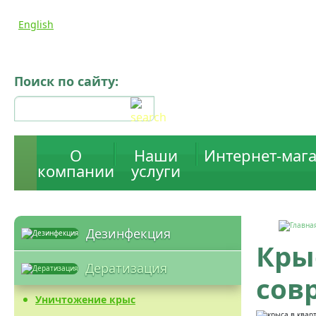
English
Поиск по сайту:
О
Наши
Интернет-мага
компании
услуги
Дезинфекция
Крыс
Дератизация
сов
Уничтожение крыс