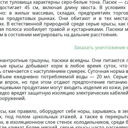
сти туловища характерны серо-белые тона. Пасюк — с
достигает 45 см, включая длину хвоста. В условия
но: в жилых массивах, складах, предприятиях торг
на продуктовых рынках. Они обитают и в тех места
ах. В естественной природной среде серые крысы, как 
я полоса изобилует травой и кустарниками. Пасюки мо
ом в состоянии мигрировать на дальние расстояния.
Заказать уничтожение 
инантропные грызуны, пасюки всеядны. Они питаются
ые крысы добывают корм в любое время суток, что
ь отмечается с наступлением сумерек. Суточная норма в
бъем ежедневно потребляемой воды — 20 мл. Серые 
и впрок, но при этом отдают предпочтение питанию
ищевыми продуктами могут входить изделия из кожи, рези
едко вредят защитную изоляцию электрических кабеле
сооружений.
сы, как правило, оборудуют себе норы, зарываясь в 
х, под полом цокольных этажей, а также в перекры
ах, в изоляционном слое стенок холодильников, среди 
 где климат более мягкий, серые крысы часто расселяю