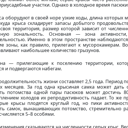
 приусадебные участки. Однако в холодное время пасюк
са оборудуют в своей норе узкие ходы, длина которых м
 куда крыса складирует запасы добытого продовольст
своя территория, размер которой зависит от численн
нную зональность. Основная — зона активности
ельностью. Именно в этом пространстве наблюдаются
ие зоны, как правило, прилегают к мусорокамерам. В
авливают наибольшее количество грызунов.
она — прилегающие к поселению территории, кот
ся и подвергаются набегам.
родолжительность жизни составляет 2,5 года. Период п
х месяцев. За год одна крысиная самка может дать 
ть потомства одной пары пасюков может достичь 80
уплением холодов их репродуктивность падает. То же п
ерые крысы плодятся круглый год, но пики активнос
ть самок, вынашивающих потомство, стремительно ра
счисляется 5–8 особями.
изменения сказываются на численности серых крыс. Вес