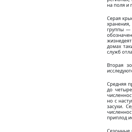
на поля и
Серая кры
хранения,
группы — 
обозначе
жизнедеят
домах так
служб отл
Вторая з
исследуют
Средняя п
до четыре
численнос
но с наст
засухи. С
численнос
приплод и
Сезонные 