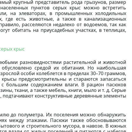
амый крупный представитель рода грызунов, размер
х населенных пунктов серых крыс можно встретить
овли, на элеваторах, в промышленных холодильных
х, где есть животные, а также в канализационных
правило, расселяются недалеко от водоемов, так как
гут обитать на приусадебных участках, в теплицах,
серых крыс
 любыми разновидностями растительной и животной
 обусловлено средой их обитания. Но наибольшая
зрослой особи колеблется в пределах 30–70 граммов,
крысы предусмотрительны и стараются запасаться
 с большим содержанием влаги. В рацион пасюков
ны, ткани, а также мебель, книги, мыло и т. д. Серые
й, подтачивают конструктивные деревянные элементы
землю до полуметра. Их поселения можно обнаружить
тиях между этажами. Пасюки также обосновываются
бытового и строительного мусора, в навозе. В южных
тся вдали от жилых поселений и питаются с набегов