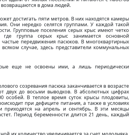
и возвращаются в дома людей.
ожет достигать пяти метров. В них находятся камеры
вия. Они нередко селятся группами. У каждой такой
ости. Групповые поселения серых крыс имеют четко
, где группа серых крыс занимается основной
 частые передвижения пасюков. В многоквартирных
о всяком случае, здесь представители коммунальных
орые еще не освоены ими, а лишь периодически
олового созревания пасюка заканчивается в возрасте
от двух до восьми выводков. В абсолютных цифрах
0 особей. В теплое время суток крысы плодовиты,
роисходит при дефиците питания, а также в условиях
ти приходятся на апрель и сентябрь. В эти месяцы
стет. Период беременности длится 21 день, каждый
ной их количество увеличивается за счет молодняка,