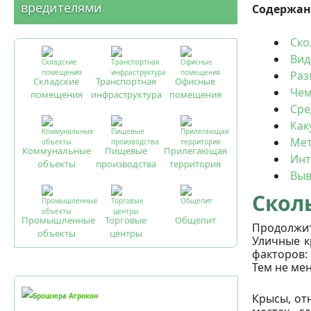
вредителями
Содержан
Ско
Вид
Раз
Складские
Транспортная
Офисные
Чем
помещения
инфраструктура
помещения
Сре
Как
Мет
Коммунальные
Пищевые
Прилегающая
Инт
объекты
производства
территория
Вы
Скол
Промышленные
Торговые
Общепит
Продолжит
объекты
центры
Уличные к
факторов:
Тем не мен
Крысы, от