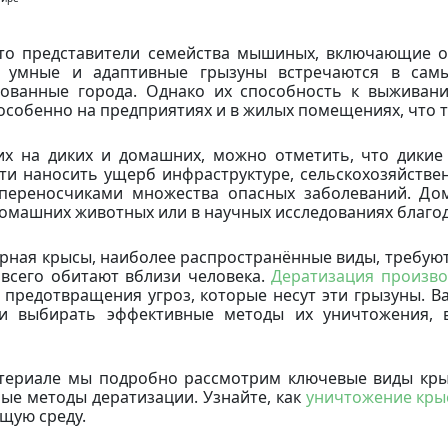
то представители семейства мышиных, включающие о
и умные и адаптивные грызуны встречаются в сам
ованные города. Однако их способность к выживан
 особенно на предприятиях и в жилых помещениях, что
их на диких и домашних, можно отметить, что дикие
ти наносить ущерб инфраструктуре, сельскохозяйстве
переносчиками множества опасных заболеваний. Дом
домашних животных или в научных исследованиях благо
ёрная крысы, наиболее распространённые виды, требуют
всего обитают вблизи человека.
Дератизация произво
 предотвращения угроз, которые несут эти грызуны. В
 и выбирать эффективные методы их уничтожения, 
териале мы подробно рассмотрим ключевые виды крыс,
ые методы дератизации. Узнайте, как
уничтожение кры
щую среду.