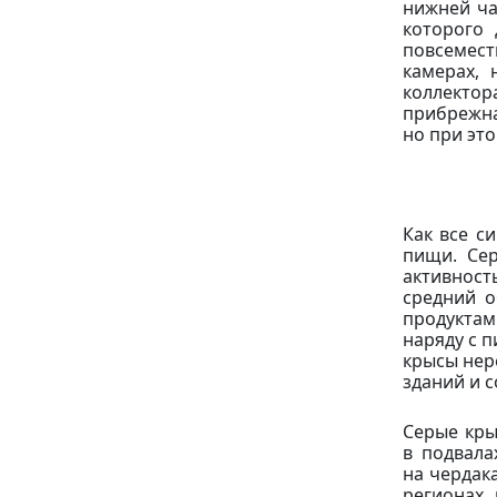
нижней ча
которого 
повсемест
камерах, 
коллектор
прибрежна
но при эт
Как все с
пищи. Сер
активност
средний о
продуктам
наряду с п
крысы нер
зданий и 
Серые кры
в подвала
на чердак
регионах,