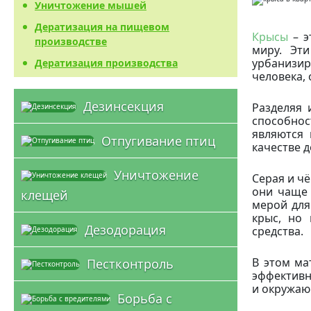
Уничтожение мышей
Дератизация на пищевом
Крысы
– э
производстве
миру. Эт
урбанизир
Дератизация производства
человека,
Дезинсекция
Разделяя 
способнос
являются 
Отпугивание птиц
качестве 
Уничтожение
Серая и ч
они чаще 
клещей
мерой для
крыс, но
Дезодорация
средства.
В этом ма
Пестконтроль
эффективн
и окружаю
Борьба с