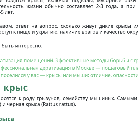
де водятся крысы, включая подвалы, мусорные бак
ельность жизни обычно составляет 2-3 года, а при
5 лет.
азом, ответ на вопрос, сколько живут дикие крысы и
оступ к пище и укрытию, наличие врагов и качество ок
 быть интересно:
атизация помещений. Эффективные методы борьбы с г
фессиональная дератизация в Москве — пошаговый пла
 поселился у вас — крысы или мыши: отличие, опаснос
 крыс
осятся к роду грызунов, семейству мышиных. Самыми
 и черная крыса (Rattus rattus).
рыса