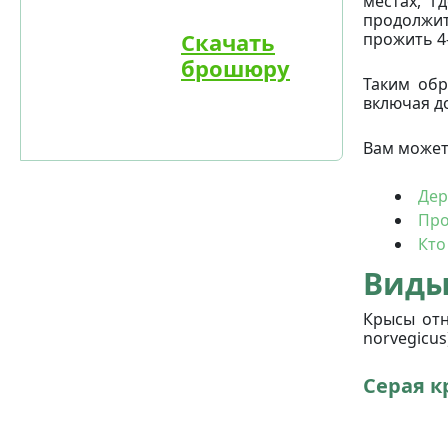
местах, г
продолжит
Скачать
прожить 4-
брошюру
Таким обр
включая д
Вам может
Дер
Про
Кто
Виды
Крысы отн
norvegicus)
Серая к