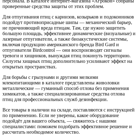
персонала. В каталоге интернет-магазина «Агрокон» собраны
проверенные средства защиты от этих проблем.
Для отпугивания птиц с карнизов, козырьков и подоконников
подойдут противоприсадные шипы — механический барьер,
не причиняющий вреда птицам. Там, где нужно защитить
большую площадь, эффективнее динамические (визуальные) и
лазерные отпугиватели, а также биоакустические системы,
включая продукцию американского бренда Bird Gard и
отпугиватели Birdcontrol — они воспроизводят сигналы
тревоги и хищников, вынуждая птиц покинуть территорию.
Силуэты хищных птиц дополнительно усиливают эффект на
открытых пространствах.
Для борьбы с грызунами и другими мелкими
млекопитающими в каталоге представлены живоловки
металлические — гуманный способ отлова без применения
химикатов, а также специализированные средства отлова
птиц для профессиональных служб дезинфекции.
Все товары в наличии на складе, поставляются с инструкцией
по применению. Если не уверены, какое оборудование
подойдёт для вашего объекта, — свяжитесь с нашими
специалистами: поможем подобрать эффективное решение и
рассчитать необходимое количество.