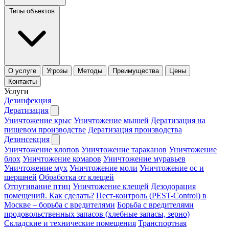
Типы объектов
О услуге
Угрозы
Методы
Преимущества
Цены
Контакты
Услуги
Дезинфекция
Дератизация
Уничтожение крыс
Уничтожение мышей
Дератизация на
пищевом производстве
Дератизация производства
Дезинсекция
Уничтожение клопов
Уничтожение тараканов
Уничтожение
блох
Уничтожение комаров
Уничтожение муравьев
Уничтожение мух
Уничтожение моли
Уничтожение ос и
шершней
Обработка от клещей
Отпугивание птиц
Уничтожение клещей
Дезодорация
помещений. Как сделать?
Пест-контроль (PEST-Control) в
Москве – борьба с вредителями
Борьба с вредителями
продовольственных запасов (хлебные запасы, зерно)
Складские и технические помещения
Транспортная