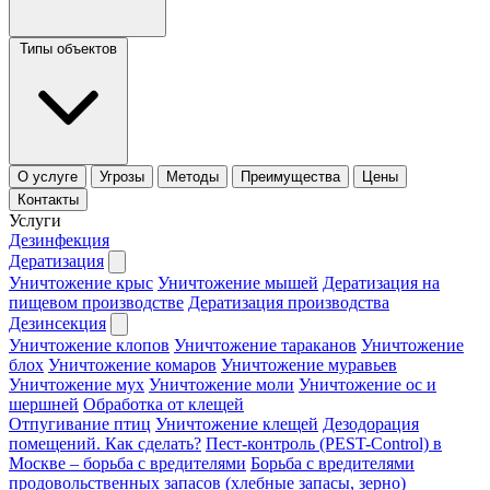
Типы объектов
О услуге
Угрозы
Методы
Преимущества
Цены
Контакты
Услуги
Дезинфекция
Дератизация
Уничтожение крыс
Уничтожение мышей
Дератизация на
пищевом производстве
Дератизация производства
Дезинсекция
Уничтожение клопов
Уничтожение тараканов
Уничтожение
блох
Уничтожение комаров
Уничтожение муравьев
Уничтожение мух
Уничтожение моли
Уничтожение ос и
шершней
Обработка от клещей
Отпугивание птиц
Уничтожение клещей
Дезодорация
помещений. Как сделать?
Пест-контроль (PEST-Control) в
Москве – борьба с вредителями
Борьба с вредителями
продовольственных запасов (хлебные запасы, зерно)